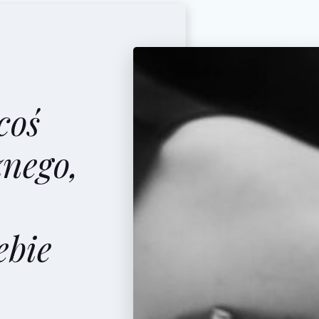
coś
znego,
ebie