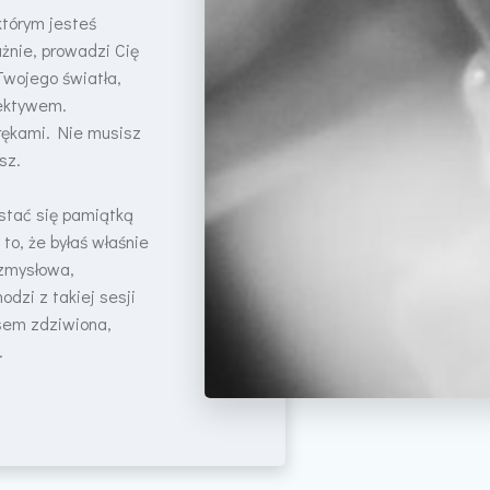
którym jesteś
żnie, prowadzi Cię
Twojego światła,
iektywem.
 rękami. Nie musisz
sz.
 stać się pamiątką
, że byłaś właśnie
 zmysłowa,
dzi z takiej sesji
sem zdziwiona,
.