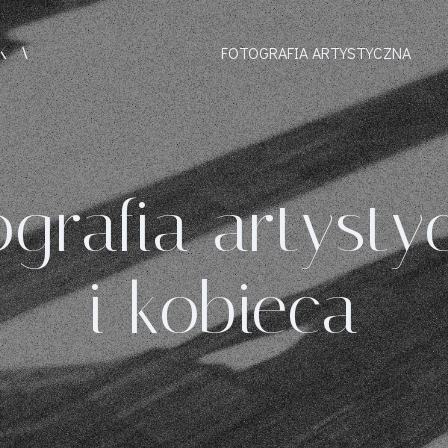
KA
FOTOGRAFIA ARTYSTYCZNA
ografia artysty
i kobieca