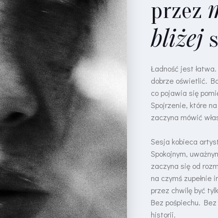
przez
bliżej
s
Ładność jest łatwa.
dobrze oświetlić. Ba
co pojawia się pomi
Spojrzenie, które na
zaczyna mówić wła
Sesja kobieca artys
Spokojnym, uważny
zaczyna się od rozm
na czymś zupełnie 
przez chwilę być tyl
Bez pośpiechu. Bez 
historii.