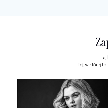
Za
Tej
Tej, w której f