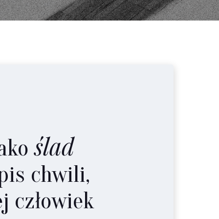
ślad
jako
pis chwili,
j człowiek