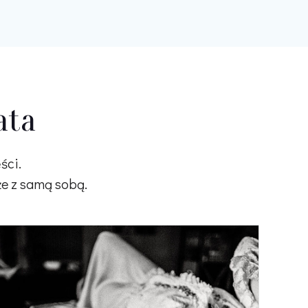
ata
ści.
kże z samą sobą.