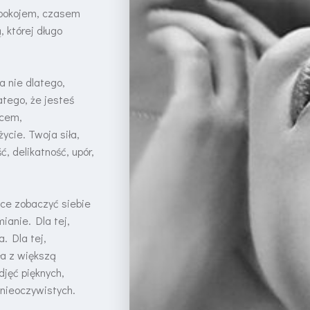
spokojem, czasem
 której długo
a nie dlatego,
atego, że jesteś
scem,
ycie. Twoja siła,
, delikatność, upór,
chce zobaczyć siebie
ianie. Dla tej,
. Dla tej,
ła z większą
zdjęć pięknych,
 nieoczywistych.